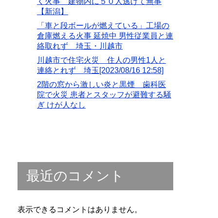
く火事 建物内に５０人逃げて無事
【新潟】
「車と段ボールが燃えている」工場の
倉庫燃える火事 延焼中 男性従業員と連
絡取れず 埼玉・川越市
川越市で住宅火災 住人の男性1人と
連絡とれず 埼玉[2023/08/16 12:58]
2階の窓から激しい炎と黒煙 歯科医
院で火災 患者とスタッフが避難する騒
ぎ けが人なし
最近のコメント
表示できるコメントはありません。