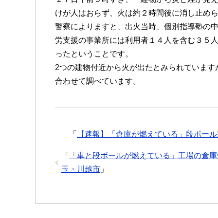
けが人はおらず、火は約２時間後に消し止め
警察によりますと、出火当時、個別指導塾の
労支援の事業所には利用者１４人を含む３５
ったということです。
2つの建物付近から火が出たとみられています
合わせて調べています。
「
【速報】「倉庫が燃えている」段ボール
「
「車と段ボールが燃えている」工場の倉庫
玉・川越市
」