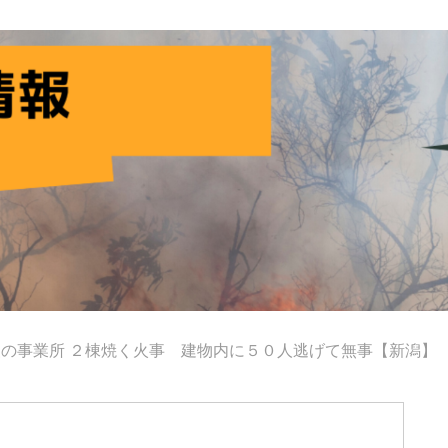
の事業所 ２棟焼く火事 建物内に５０人逃げて無事【新潟】