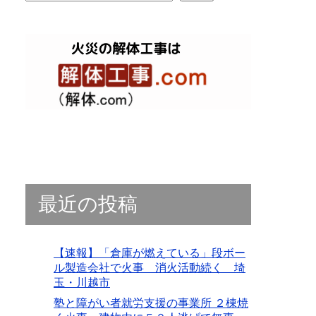
最近の投稿
【速報】「倉庫が燃えている」段ボー
ル製造会社で火事 消火活動続く 埼
玉・川越市
塾と障がい者就労支援の事業所 ２棟焼