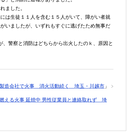
られました。
中には生徒１１人を含む１５人がいて、障がい者就
人がいましたが、いずれもすぐに逃げたため無事だ
が、警察と消防はどちらから出火したのｋ、原因と
製造会社で火事 消火活動続く 埼玉・川越市
」
燃える火事 延焼中 男性従業員と連絡取れず 埼