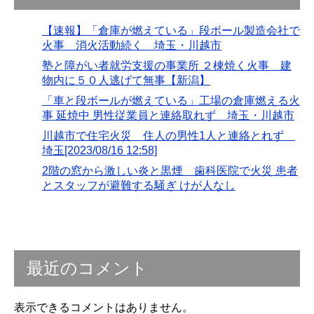
【速報】「倉庫が燃えている」段ボール製造会社で
火事 消火活動続く 埼玉・川越市
塾と障がい者就労支援の事業所 ２棟焼く火事 建
物内に５０人逃げて無事【新潟】
「車と段ボールが燃えている」工場の倉庫燃える火
事 延焼中 男性従業員と連絡取れず 埼玉・川越市
川越市で住宅火災 住人の男性1人と連絡とれず
埼玉[2023/08/16 12:58]
2階の窓から激しい炎と黒煙 歯科医院で火災 患者
とスタッフが避難する騒ぎ けが人なし
最近のコメント
表示できるコメントはありません。