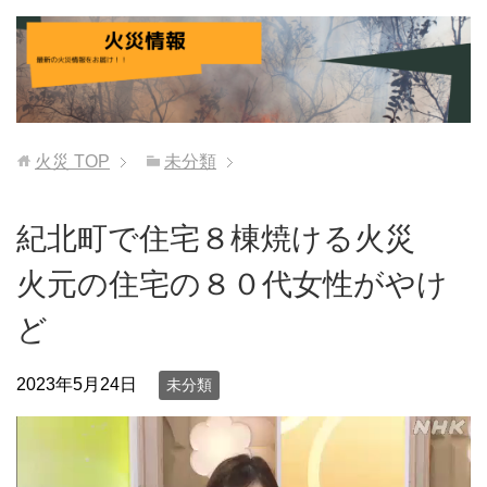
火災
TOP
未分類
紀北町で住宅８棟焼ける火災
火元の住宅の８０代女性がやけ
ど
2023年5月24日
未分類