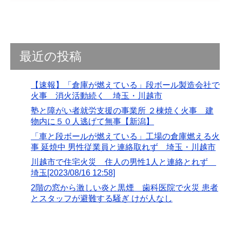
最近の投稿
【速報】「倉庫が燃えている」段ボール製造会社で
火事 消火活動続く 埼玉・川越市
塾と障がい者就労支援の事業所 ２棟焼く火事 建
物内に５０人逃げて無事【新潟】
「車と段ボールが燃えている」工場の倉庫燃える火
事 延焼中 男性従業員と連絡取れず 埼玉・川越市
川越市で住宅火災 住人の男性1人と連絡とれず
埼玉[2023/08/16 12:58]
2階の窓から激しい炎と黒煙 歯科医院で火災 患者
とスタッフが避難する騒ぎ けが人なし