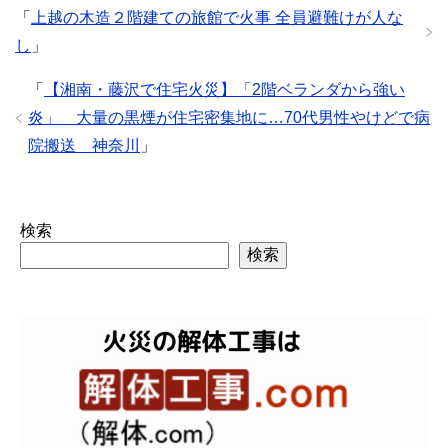
「
上越の木造２階建ての旅館で火事 全員避難けが人な
し
」
「
【湘南・藤沢で住宅火災】「2階ベランダから強い
炎」 大量の黒煙が住宅密集地に…70代男性やけどで病
院搬送 神奈川
」
検索
検索